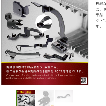
複雑
に、
部品
クト
す。