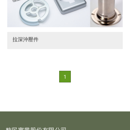
拉深沖壓件
1