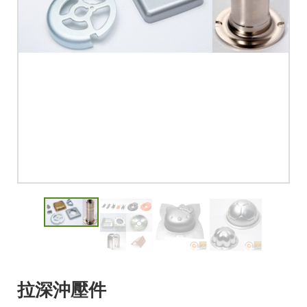
拉深沖壓件